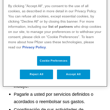
Como utilizamos los datos
By clicking "Accept All", you consent to the use of all
cookies, as described in more detail in our Privacy Policy.
personales
You can refuse all cookies, except essential cookies, by
clicking "Decline All" or by closing this banner. For more
information, including our
list of partners
who drop cookies
Utilizamos datos personales para:
on our site, to manage your preferences or to withdraw your
consent, please click on “Cookie Preferences”. To learn
Hacer cumplir y administrar los términos y
more about how Pfizer uses these technologies, please
read our
Privacy Policy
.
condiciones contractuales que rigen nuestra
relación con usted (por ejemplo, reuniones de
Cookie Preferences
un consejo asesor, (“Advisory Board”),
asistencia a congresos científicos, testimonios,
Reject All
Accept All
publicaciones, etc.). Donde aplique, esto
incluye:
Pagarle a usted por servicios definidos o
acordados o reembolsar sus gastos.
Coordinación de sus actividades de