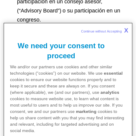
participación en un consejo asesor,
(“Advisory Board”) o su participación en un
congreso.
Información relacionada con sus condiciones
X
Continue without Accepting 
de salud y estilo de vida o experiencias con
We need your consent to
una enfermedad o un producto o servicio de
proceed
Pfizer en particular, incluidos testimonios.
Su imagen, voz o semejanza, si corresponde.
We and/or our partners use cookies and other similar
technologies (“cookies”) on our website. We use
essential
cookies to ensure our website functions properly and to
Si proporciona cualquier información relacionada
keep it secure and these are always on. If you consent
con otra persona identificable, nos está informando
(where applicable), we (and our partners), use
analytics
que tiene la autoridad para compartir esa
cookies to measure website use, to learn what content is
most useful to users and to help us improve our site. If you
información y para permitirnos utilizarla como se
consent, we and our partners use
marketing
cookies to
describe en este Aviso de privacidad.
help us share content with you that you may find interesting
and relevant, including for targeted advertising and on
social media.