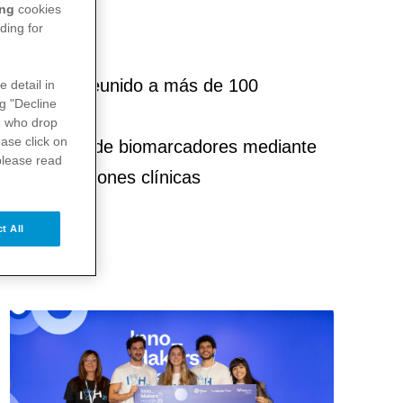
ing
cookies
ding for
efónica, ha reunido a más de 100
e detail in
ng "Decline
s
who drop
ase click on
 la adopción de biomarcadores mediante
please read
ma de decisiones clínicas
t All