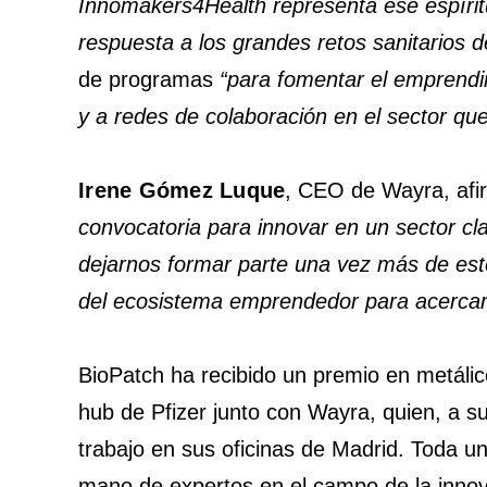
Innomakers4Health representa ese espíritu
respuesta a los grandes retos sanitarios 
de programas
“para fomentar el emprendi
y a redes de colaboración en el sector qu
Irene Gómez Luque
, CEO de Wayra, af
convocatoria para innovar en un sector cl
dejarnos formar parte una vez más de es
del ecosistema emprendedor para acercarl
BioPatch ha recibido un premio en metálic
hub de Pfizer junto con Wayra, quien, a 
trabajo en sus oficinas de Madrid. Toda u
mano de expertos en el campo de la innov