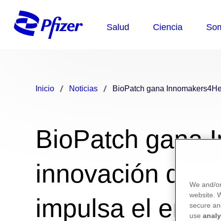
Inicio
Noticias
BioPatch gana Innomakers4Heal
BioPatch gana 
innovación de P
We and/or
website.
impulsa el empr
secure an
use
analy