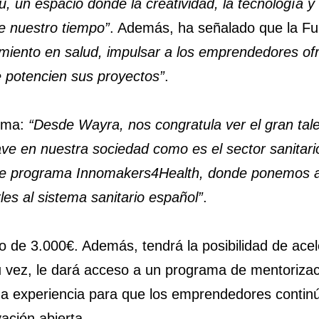
, un espacio donde la creatividad, la tecnología y
de nuestro tiempo”
. Además, ha señalado que la Fu
miento en salud, impulsar a los emprendedores ofr
e potencien sus proyectos”
.
irma:
“
Desde Wayra, nos congratula ver el gran tale
ave en nuestra sociedad como es el sector sanitario
te programa Innomakers4Health, donde ponemos a 
es al sistema sanitario español”
.
o de 3.000€. Además, tendrá la posibilidad de ace
su vez, le dará acceso a un programa de mentoriza
na experiencia para que los emprendedores contin
ación abierta.