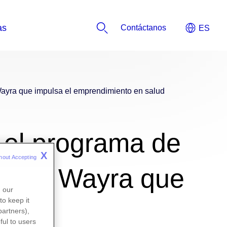
Contáctanos
Wayra que impulsa el emprendimiento en salud
 el programa de
X
hout Accepting 
izer y Wayra que
n our
to keep it
d
partners),
ful to users