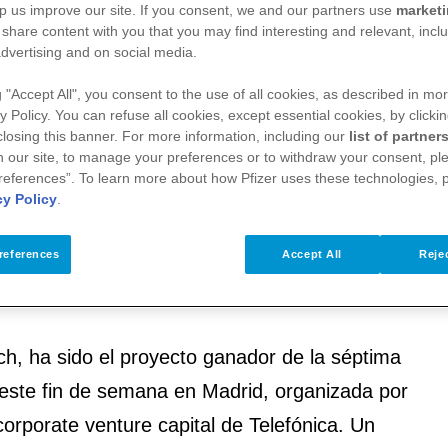
p us improve our site. If you consent, we and our partners use
market
 share content with you that you may find interesting and relevant, inclu
dvertising and on social media.
de 3.000€
 de octubre en el campus 42 Madrid Fundación Tel
g "Accept All", you consent to the use of all cookies, as described in mor
y Policy. You can refuse all cookies, except essential cookies, by clicki
 closing this banner. For more information, including our
list of partner
 our site, to manage your preferences or to withdraw your consent, ple
 proyectos respondiendo al reto de cómo acelerar
references”. To learn more about how Pfizer uses these technologies, 
 más accesibles, comprensibles y útiles para la to
cy Policy
.
references
Accept All
Rejec
ch, ha sido el proyecto ganador de la séptima
este fin de semana en Madrid, organizada por
 corporate venture capital de Telefónica. Un