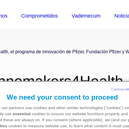
th, el programa de innovación de Pfizer, Fundación Pfizer y 
Innomakers4Health,
Continue wit
fizer, Fundación Pf
We need your consent to proceed
 our partners use cookies and other similar technologies (“cookies”) o
 We use
essential
cookies to ensure our website functions properly and 
endimiento en salu
d these are always on. If you consent (where applicable), we (and our 
tics
cookies to measure website use, to learn what content is most use