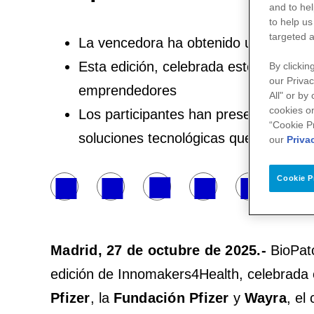
and to hel
to help us
targeted a
La vencedora ha obtenido un premio 
Esta edición, celebrada este 24 y 25
By clickin
our Privac
emprendedores
All" or by
cookies on
Los participantes han presentado sus
“Cookie P
soluciones tecnológicas que los hagan
our
Priva
Cookie P
Madrid, 27 de octubre de 2025.-
BioPat
edición de Innomakers4Health, celebrada 
Pfizer
, la
Fundación Pfizer
y
Wayra
, el