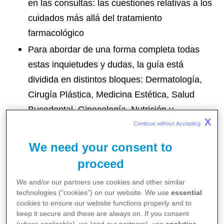
en las consultas: las cuestiones relativas a los
cuidados más allá del tratamiento
farmacológico
Para abordar de una forma completa todas
estas inquietudes y dudas, la guía está
dividida en distintos bloques: Dermatología,
Cirugía Plástica, Medicina Estética, Salud
Bucodental, Ginecología, Nutrición y
X
Fisioterapia
Continue without Accepting 
We need your consent to
proceed
We and/or our partners use cookies and other similar
Madrid, 6 de febrero de 2024
– Preparar la piel y
technologies (“cookies”) on our website. We use
essential
el cabello antes de iniciar un tratamiento
cookies to ensure our website functions properly and to
keep it secure and these are always on. If you consent
oncológico, conocer qué cambios va a sufrir la vida