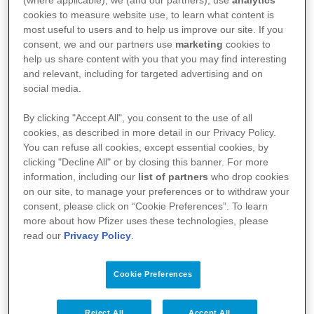
(where applicable), we (and our partners), use
analytics
sexual, entender qué técnicas de medicina estética
cookies to measure website use, to learn what content is
y cirugía plástica pueden llevarse a cabo o cuál es
most useful to users and to help us improve our site. If you
consent, we and our partners use
marketing
cookies to
la dieta o la actividad física más recomendable, son
help us share content with you that you may find interesting
algunas de las cuestiones que se plantean las
and relevant, including for targeted advertising and on
social media.
personas que conviven con un cáncer de mama o
cáncer de mama metastásico.
By clicking "Accept All", you consent to the use of all
cookies, as described in more detail in our Privacy Policy.
You can refuse all cookies, except essential cookies, by
Durante el proceso de abordaje de ambas
clicking "Decline All" or by closing this banner. For more
patologías, las pacientes precisan ir más allá del
information, including our
list of partners
who drop cookies
on our site, to manage your preferences or to withdraw your
tratamiento farmacológico, necesitan verse y
consent, please click on “Cookie Preferences”. To learn
sentirse bien, un aspecto fundamental que
more about how Pfizer uses these technologies, please
read our
Privacy Policy
.
contribuye a mantener su calidad de vida. Para
ayudar a los profesionales sanitarios y a las
Cookie Preferences
pacientes a responder a estas preguntas, un grupo
de oncólogos, junto a especialistas de otras
Reject All
Accept All