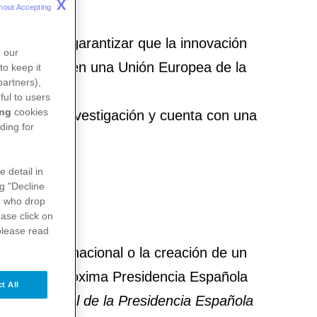
X
hout Accepting 
clave para garantizar que la innovación
n our
la y europea en una Unión Europea de la
to keep it
partners),
ful to users
ing
cookies
yectos de investigación y cuenta con una
ding for
ñía
e detail in
ng "Decline
s
who drop
ase click on
please read
tario Internacional o la creación de un
urante la próxima Presidencia Española
t All
lud: el papel de la Presidencia Española