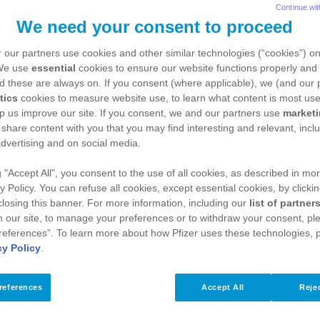
Continue wit
We need your consent to proceed
 y la financiación de tratamientos innovadores es 
 our partners use cookies and other similar technologies (“cookies”) o
an, fomentado el bienestar de la población españo
 We use
essential
cookies to ensure our website functions properly and 
d these are always on. If you consent (where applicable), we (and our 
tics
cookies to measure website use, to learn what content is most use
p us improve our site. If you consent, we and our partners use
market
 dónde invierte más de 40 millones de euros en pro
 share content with you that you may find interesting and relevant, inclu
clusiva global de terapias de hemofilia de la compa
dvertising and on social media.
g "Accept All", you consent to the use of all cookies, as described in mor
y Policy. You can refuse all cookies, except essential cookies, by clicki
 closing this banner. For more information, including our
list of partner
 our site, to manage your preferences or to withdraw your consent, ple
references”. To learn more about how Pfizer uses these technologies, 
cy Policy
.
io Europeo de Datos Sanitarios, el Reglamento Sani
algunos de los temas que se tendrán que abordar d
references
Accept All
Rejec
ifiesto en la sesión:
“Construyendo la UE de la Sa