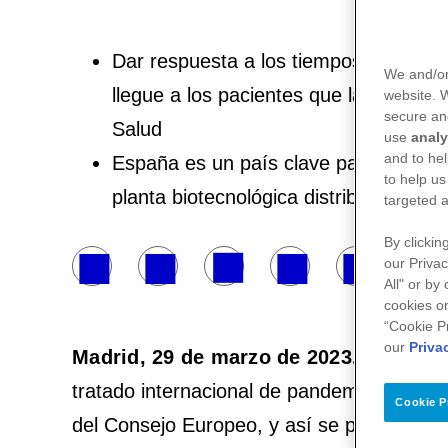
Dar respuesta a los tiempos de acceso
We and/or
llegue a los pacientes que la necesit
website.
secure an
Salud
use
analy
and to hel
España es un país clave para Pfizer,
to help us
planta biotecnológica distribuidora ex
targeted a
By clickin
our Privac
All" or by
cookies on
“Cookie P
our
Priva
Madrid, 29 de marzo de 2023.-
El Espac
tratado internacional de pandemias, son 
Cookie P
del Consejo Europeo, y así se puso de man