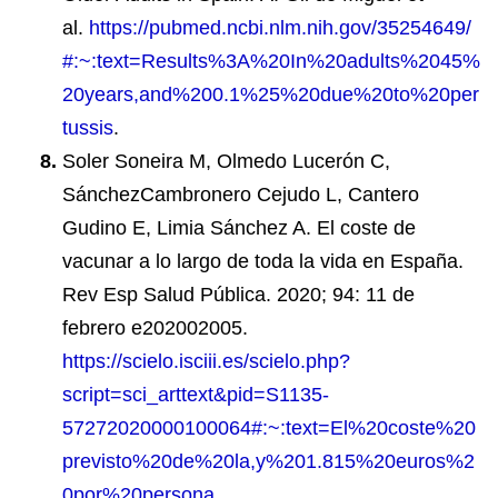
al.
https://pubmed.ncbi.nlm.nih.gov/35254649/
#:~:text=Results%3A%20In%20adults%2045%
20years,and%200.1%25%20due%20to%20per
tussis
.
Soler Soneira M, Olmedo Lucerón C,
SánchezCambronero Cejudo L, Cantero
Gudino E, Limia Sánchez A. El coste de
vacunar a lo largo de toda la vida en España.
Rev Esp Salud Pública. 2020; 94: 11 de
febrero e202002005.
https://scielo.isciii.es/scielo.php?
script=sci_arttext&pid=S1135-
57272020000100064#:~:text=El%20coste%20
previsto%20de%20la,y%201.815%20euros%2
0por%20persona
.