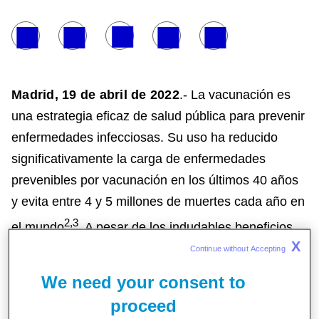
Madrid, 19 de abril de 2022
.- La vacunación es
una estrategia eficaz de salud pública para prevenir
enfermedades infecciosas. Su uso ha reducido
significativamente la carga de enfermedades
prevenibles por vacunación en los últimos 40 años
y evita entre 4 y 5 millones de muertes cada año en
2,3
el mundo
. A pesar de los indudables beneficios
X
que proporcionan las vacunas y de que durante la
Continue without Accepting 
pandemia España ha liderado las coberturas
We need your consent to
vacunales mundiales frente a COVID-19, los
proceed
expertos advierten de la necesidad de una