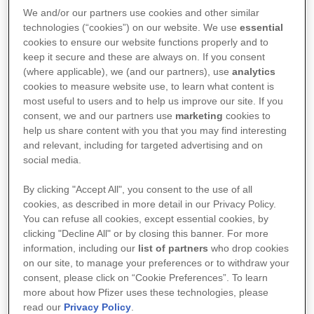
We and/or our partners use cookies and other similar
concienciación mayor en lo relativo a la vacunación
technologies (“cookies”) on our website. We use
essential
de los profesionales que atienden a pacientes
cookies to ensure our website functions properly and to
adultos y la necesidad también de aumentar las
keep it secure and these are always on. If you consent
(where applicable), we (and our partners), use
analytics
tasas de vacunación en este colectivo.
cookies to measure website use, to learn what content is
most useful to users and to help us improve our site. If you
consent, we and our partners use
marketing
cookies to
Así se ha puesto de manifiesto durante el
V
help us share content with you that you may find interesting
Seminario para periodistas organizado por
and relevant, including for targeted advertising and on
social media.
Pfizer en colaboración con la Asociación
Nacional de Informadores de la Salud
By clicking "Accept All", you consent to the use of all
(ANIS)
en la antesala de la Semana Europea de la
cookies, as described in more detail in our Privacy Policy.
You can refuse all cookies, except essential cookies, by
Vacunación, una iniciativa de la Organización
clicking "Decline All" or by closing this banner. For more
Mundial de la Salud (OMS) que este año se
information, including our
list of partners
who drop cookies
on our site, to manage your preferences or to withdraw your
conmemora del 24 al 30 de abril con el
consent, please click on “Cookie Preferences”. To learn
lema “
Vacunas, en pos de una larga vida bien
more about how Pfizer uses these technologies, please
read our
Privacy Policy
.
vivida
”. El foro celebrado hoy ha contado con la