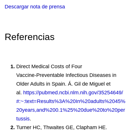
Descargar nota de prensa
Referencias
Direct Medical Costs of Four
Vaccine‑Preventable Infectious Diseases in
Older Adults in Spain. Á. Gil de Miguel et
al.
https://pubmed.ncbi.nlm.nih.gov/35254649/
#:~:text=Results%3A%20In%20adults%2045%
20years,and%200.1%25%20due%20to%20per
tussis
.
Turner HC, Thwaites GE, Clapham HE.