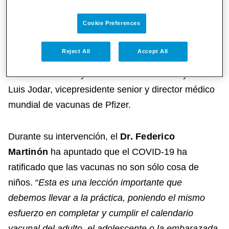
presencia del Dr. Federico Martinón, jefe del
Cookie Preferences
Servicio de Pediatría del Hospital Clínico
Universitario de Santiago de Compostela; Ángel Gil,
Reject All
Accept All
profesor de Medicina Preventiva y Salud Pública de
la Universidad Rey Juan Carlos de Madrid y el Dr.
Luis Jodar, vicepresidente senior y director médico
mundial de vacunas de Pfizer.
Durante su intervención, el
Dr. Federico
Martinón
ha apuntado que el COVID-19 ha
ratificado que las vacunas no son sólo cosa de
niños. “
Esta es una lección importante que
debemos llevar a la práctica, poniendo el mismo
esfuerzo en completar y cumplir el calendario
vacunal del adulto, el adolescente o la embarazada